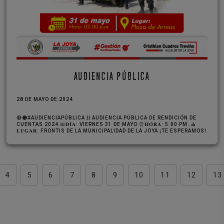
AUDIENCIA PÚBLICA
28 DE MAYO DE 2024
🔴🟠#AUDIENCIAPÚBLICA || AUDIENCIA PÚBLICA DE RENDICIÓN DE
CUENTAS 2024 📅𝐃𝐈́𝐀: VIERNES 31 DE MAYO ⏰𝐇𝐎𝐑𝐀: 5:00 PM. ⛪
𝐋𝐔𝐆𝐀𝐑: FRONTIS DE LA MUNICIPALIDAD DE LA JOYA ¡TE ESPERAMOS!
4
5
6
7
8
9
10
11
12
13